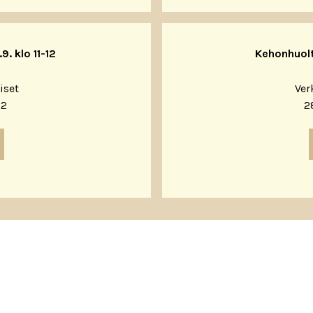
. klo 11-12
Kehonhuolto
iset
Ver
12
28