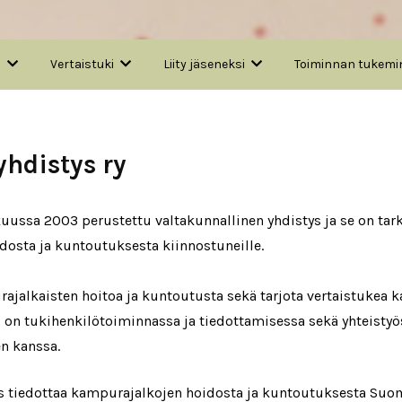
a
Vertaistuki
Liity jäseneksi
Toiminnan tukemi
hdistys ry
ssa 2003 perustettu valtakunnallinen yhdistys ja se on tarko
dosta ja kuntoutuksesta kiinnostuneille.
ajalkaisten hoitoa ja kuntoutusta sekä tarjota vertaistukea k
on tukihenkilötoiminnassa ja tiedottamisessa sekä yhteistyöss
n kanssa.
s tiedottaa kampurajalkojen hoidosta ja kuntoutuksesta Suom