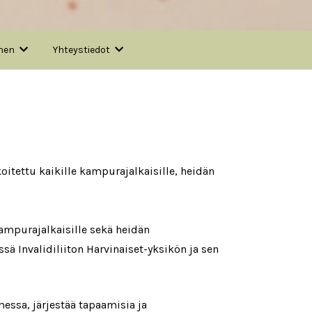
nen
Yhteystiedot
itettu kaikille kampurajalkaisille, heidän
ampurajalkaisille sekä heidän
ä Invalidiliiton Harvinaiset-yksikön ja sen
essa, järjestää tapaamisia ja