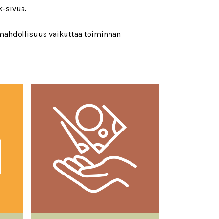
k-sivua
.
i mahdollisuus vaikuttaa toiminnan