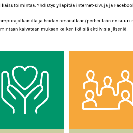
kaisutoimintaa. Yhdistys ylläpitää internet-sivuja ja
Faceboo
Kampurajalkaisilla ja heidän omaisillaan/perheillään on suur
ntaan kaivataan mukaan kaiken ikäisiä aktiivisia jäseniä.