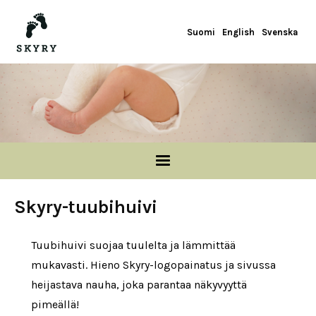
Hyppää pääsisältöön
Suomi
English
Svenska
Skyry-tuubihuivi
Tuubihuivi suojaa tuulelta ja lämmittää
mukavasti. Hieno Skyry-logopainatus ja sivussa
heijastava nauha, joka parantaa näkyvyyttä
pimeällä!