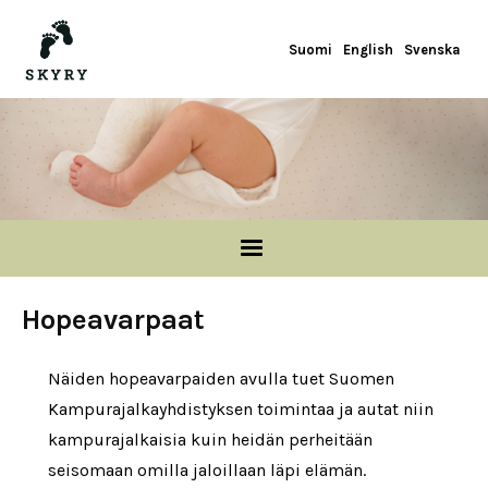
Hoppa till huvudinnehåll
Suomi
English
Svenska
Hopeavarpaat
Näiden hopeavarpaiden avulla tuet Suomen
Kampurajalkayhdistyksen toimintaa ja autat niin
kampurajalkaisia kuin heidän perheitään
seisomaan omilla jaloillaan läpi elämän.