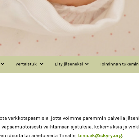
Vertaistuki
Liity jäseneksi
Toiminnan tukemi
jota verkkotapaamisia, jotta voimme paremmin palvella jäsen
vapaamuotoisesti vaihtamaan ajatuksia, kokemuksia ja vinkk
yen ideoita tai aihetoiveita Tiinalle,
tiina.ek@skyry.org
.