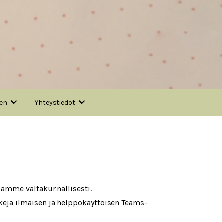
nen
Yhteystiedot
iämme valtakunnallisesti.
ejä ilmaisen ja helppokäyttöisen Teams-