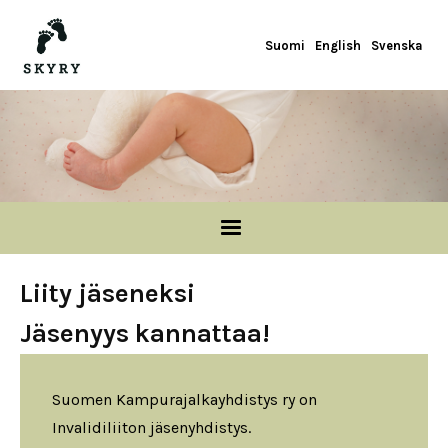
Hyppää pääsisältöön
Suomi
English
Svenska
Liity jäseneksi
Jäsenyys kannattaa!
Suomen Kampurajalkayhdistys ry on
Invalidiliiton jäsenyhdistys.