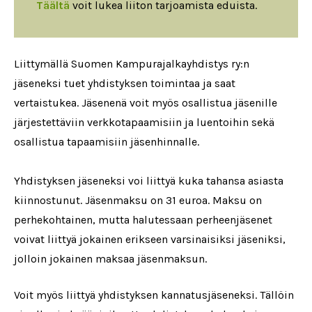
Täältä
voit lukea liiton tarjoamista eduista.
Liittymällä Suomen Kampurajalkayhdistys ry:n
jäseneksi tuet yhdistyksen toimintaa ja saat
vertaistukea. Jäsenenä voit myös osallistua jäsenille
järjestettäviin verkkotapaamisiin ja luentoihin sekä
osallistua tapaamisiin jäsenhinnalle.
Yhdistyksen jäseneksi voi liittyä kuka tahansa asiasta
kiinnostunut. Jäsenmaksu on 31 euroa. Maksu on
perhekohtainen, mutta halutessaan perheenjäsenet
voivat liittyä jokainen erikseen varsinaisiksi jäseniksi,
jolloin jokainen maksaa jäsenmaksun.
Voit myös liittyä yhdistyksen kannatusjäseneksi. Tällöin