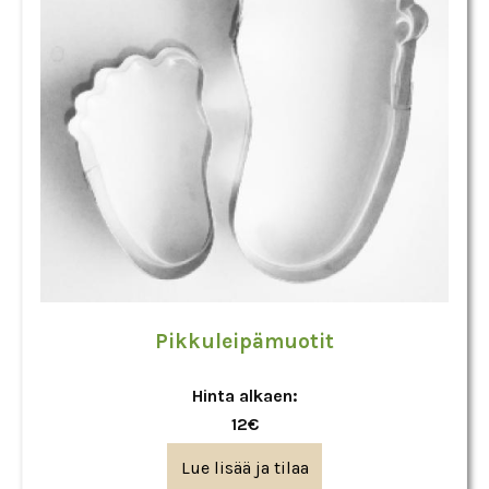
Pikkuleipämuotit
Hinta alkaen:
12€
Lue lisää ja tilaa