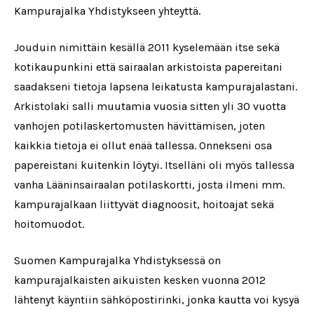
Kampurajalka Yhdistykseen yhteyttä.
Jouduin nimittäin kesällä 2011 kyselemään itse sekä
kotikaupunkini että sairaalan arkistoista papereitani
saadakseni tietoja lapsena leikatusta kampurajalastani.
Arkistolaki salli muutamia vuosia sitten yli 30 vuotta
vanhojen potilaskertomusten hävittämisen, joten
kaikkia tietoja ei ollut enää tallessa. Onnekseni osa
papereistani kuitenkin löytyi. Itselläni oli myös tallessa
vanha Lääninsairaalan potilaskortti, josta ilmeni mm.
kampurajalkaan liittyvät diagnoosit, hoitoajat sekä
hoitomuodot.
Suomen Kampurajalka Yhdistyksessä on
kampurajalkaisten aikuisten kesken vuonna 2012
lähtenyt käyntiin sähköpostirinki, jonka kautta voi kysyä