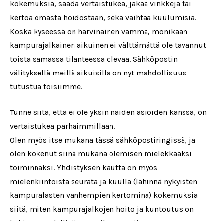
kokemuksia, saada vertaistukea, jakaa vinkkejä tai
kertoa omasta hoidostaan, sekä vaihtaa kuulumisia.
Koska kyseessä on harvinainen vamma, monikaan
kampurajalkainen aikuinen ei välttämättä ole tavannut
toista samassa tilanteessa olevaa. Sähköpostin
välityksellä meillä aikuisilla on nyt mahdollisuus
tutustua toisiimme.
Tunne siitä, että ei ole yksin näiden asioiden kanssa, on
vertaistukea parhaimmillaan.
Olen myös itse mukana tässä sähköpostiringissä, ja
olen kokenut siinä mukana olemisen mielekkääksi
toiminnaksi. Yhdistyksen kautta on myös
mielenkiintoista seurata ja kuulla (lähinnä nykyisten
kampuralasten vanhempien kertomina) kokemuksia
siitä, miten kampurajalkojen hoito ja kuntoutus on