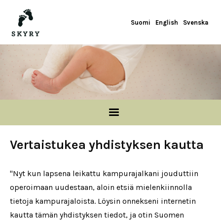
Hyppää pääsisältöön
Suomi
English
Svenska
Vertaistukea yhdistyksen kautta
"Nyt kun lapsena leikattu kampurajalkani jouduttiin
operoimaan uudestaan, aloin etsiä mielenkiinnolla
tietoja kampurajaloista. Löysin onnekseni internetin
kautta tämän yhdistyksen tiedot, ja otin Suomen