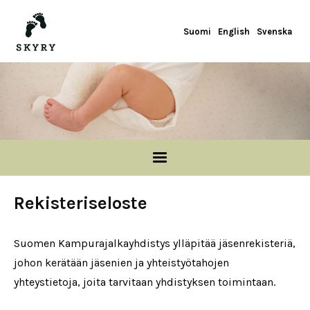
Skip to main content
Suomi
English
Svenska
Rekisteriseloste
Suomen Kampurajalkayhdistys ylläpitää jäsenrekisteriä,
johon kerätään jäsenien ja yhteistyötahojen
yhteystietoja, joita tarvitaan yhdistyksen toimintaan.