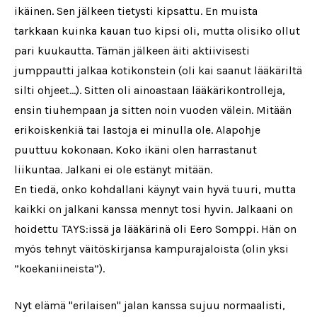
ikäinen. Sen jälkeen tietysti kipsattu. En muista
tarkkaan kuinka kauan tuo kipsi oli, mutta olisiko ollut
pari kuukautta. Tämän jälkeen äiti aktiivisesti
jumppautti jalkaa kotikonstein (oli kai saanut lääkäriltä
silti ohjeet...). Sitten oli ainoastaan lääkärikontrolleja,
ensin tiuhempaan ja sitten noin vuoden välein. Mitään
erikoiskenkiä tai lastoja ei minulla ole. Alapohje
puuttuu kokonaan. Koko ikäni olen harrastanut
liikuntaa. Jalkani ei ole estänyt mitään.
En tiedä, onko kohdallani käynyt vain hyvä tuuri, mutta
kaikki on jalkani kanssa mennyt tosi hyvin. Jalkaani on
hoidettu TAYS:issä ja lääkärinä oli Eero Somppi. Hän on
myös tehnyt väitöskirjansa kampurajaloista (olin yksi
”koekaniineista”).
Nyt elämä "erilaisen" jalan kanssa sujuu normaalisti,