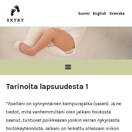
Skip to main content
Suomi
English
Svenska
Tarinoita lapsuudesta 1
"Itselläni on synnynnäinen kampurajalka (vasen). Ja ne
tiedot, mitä vanhemmiltani olen jalkani hoidosta
saanut, tuntuvat poikkeavan jonkin verran nykyisestä
hoitokäytännöstä. Jalkani on leikattu ollessani viikon