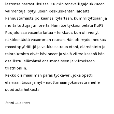
lastensa harrastuksissa. KuPSin tenavaliigajoukkueen
valmentaja löytyi usein Keskuskentän laidalta
kannustamasta poikaansa, tytärtään, kummityttöään ja
muita tuttuja junioreita. Hän itse tykkäsi pelata KuPS
Puujaloissa vasenta laitaa – leikkaus kun oli vienyt
näkökentästä vasemman reunan. Hän oli myös innokas
maastopyöräilijä ja vaikka sairaus eteni, elämäninto ja
taistelutahto eivät hävinneet ja vielä viime kesänä hän
osallistui elämänsä ensimmäiseen ja viimeiseen
triathloniin.
Pekko oli maailman paras työkaveri, joka opetti
elämään tässä ja nyt - nauttimaan jokaisesta meille
suodusta hetkestä.
Jenni Jalkanen