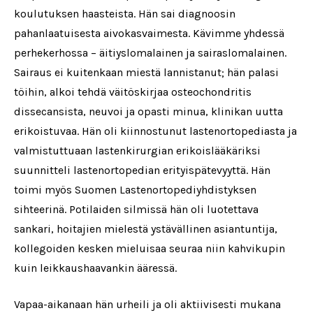
koulutuksen haasteista. Hän sai diagnoosin
pahanlaatuisesta aivokasvaimesta. Kävimme yhdessä
perhekerhossa – äitiyslomalainen ja sairaslomalainen.
Sairaus ei kuitenkaan miestä lannistanut; hän palasi
töihin, alkoi tehdä väitöskirjaa osteochondritis
dissecansista, neuvoi ja opasti minua, klinikan uutta
erikoistuvaa. Hän oli kiinnostunut lastenortopediasta ja
valmistuttuaan lastenkirurgian erikoislääkäriksi
suunnitteli lastenortopedian erityispätevyyttä. Hän
toimi myös Suomen Lastenortopediyhdistyksen
sihteerinä. Potilaiden silmissä hän oli luotettava
sankari, hoitajien mielestä ystävällinen asiantuntija,
kollegoiden kesken mieluisaa seuraa niin kahvikupin
kuin leikkaushaavankin ääressä.
Vapaa-aikanaan hän urheili ja oli aktiivisesti mukana