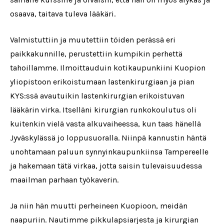
osaava, taitava tuleva lääkäri.
Valmistuttiin ja muutettiin töiden perässä eri
paikkakunnille, perustettiin kumpikin perhettä
tahoillamme. Ilmoittauduin kotikaupunkiini Kuopion
yliopistoon erikoistumaan lastenkirurgiaan ja pian
KYS:ssä avautuikin lastenkirurgian erikoistuvan
lääkärin virka. Itselläni kirurgian runkokoulutus oli
kuitenkin vielä vasta alkuvaiheessa, kun taas hänellä
Jyväskylässä jo loppusuoralla. Niinpä kannustin häntä
unohtamaan paluun synnyinkaupunkiinsa Tampereelle
ja hakemaan tätä virkaa, jotta saisin tulevaisuudessa
maailman parhaan työkaverin.
Ja niin hän muutti perheineen Kuopioon, meidän
naapuriin. Nautimme pikkulapsiarjesta ja kirurgian