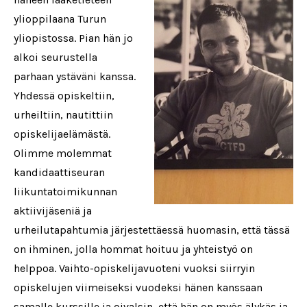
ylioppilaana Turun
yliopistossa. Pian hän jo
alkoi seurustella
parhaan ystäväni kanssa.
Yhdessä opiskeltiin,
urheiltiin, nautittiin
opiskelijaelämästä.
Olimme molemmat
kandidaattiseuran
liikuntatoimikunnan
aktiivijäseniä ja
urheilutapahtumia järjestettäessä huomasin, että tässä
on ihminen, jolla hommat hoituu ja yhteistyö on
helppoa. Vaihto-opiskelijavuoteni vuoksi siirryin
opiskelujen viimeiseksi vuodeksi hänen kanssaan
samalle kurssille ja oivalsin, että hän on myös älykäs ja