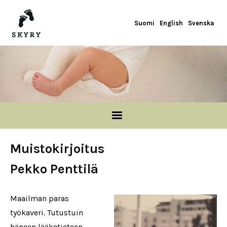
Hoppa till huvudinnehåll
Suomi
English
Svenska
Muistokirjoitus
Pekko Penttilä
Maailman paras
työkaveri. Tutustuin
häneen lääketieteen