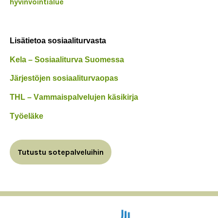
hyvinvointialue
Lisätietoa sosiaaliturvasta
Kela – Sosiaaliturva Suomessa
Järjestöjen sosiaaliturvaopas
THL – Vammaispalvelujen käsikirja
Työeläke
Tutustu sotepalveluihin