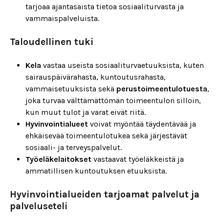
tarjoaa ajantasaista tietoa sosiaaliturvasta ja
vammaispalveluista.
Taloudellinen tuki
Kela
vastaa useista sosiaaliturvaetuuksista, kuten
sairauspäivärahasta, kuntoutusrahasta,
vammaisetuuksista sekä
perustoimeentulotuesta
,
joka turvaa välttämättömän toimeentulon silloin,
kun muut tulot ja varat eivät riitä.
Hyvinvointialueet
voivat myöntää täydentävää ja
ehkäisevää toimeentulotukea sekä järjestävät
sosiaali- ja terveyspalvelut.
Työeläkelaitokset
vastaavat työeläkkeistä ja
ammatillisen kuntoutuksen etuuksista.
Hyvinvointialueiden tarjoamat palvelut ja
palveluseteli