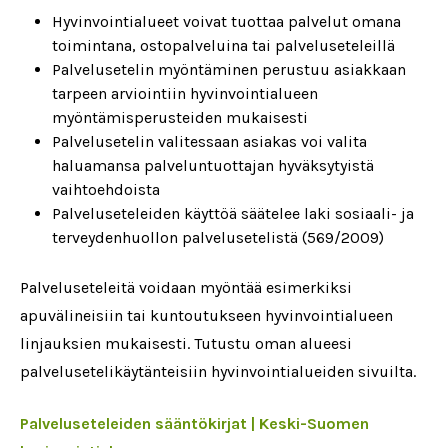
Hyvinvointialueet voivat tuottaa palvelut omana
toimintana, ostopalveluina tai palveluseteleillä
Palvelusetelin myöntäminen perustuu asiakkaan
tarpeen arviointiin hyvinvointialueen
myöntämisperusteiden mukaisesti
Palvelusetelin valitessaan asiakas voi valita
haluamansa palveluntuottajan hyväksytyistä
vaihtoehdoista
Palveluseteleiden käyttöä säätelee laki sosiaali- ja
terveydenhuollon palvelusetelistä (569/2009)
Palveluseteleitä voidaan myöntää esimerkiksi
apuvälineisiin tai kuntoutukseen hyvinvointialueen
linjauksien mukaisesti. Tutustu oman alueesi
palvelusetelikäytänteisiin hyvinvointialueiden sivuilta.
Palveluseteleiden sääntökirjat | Keski-Suomen