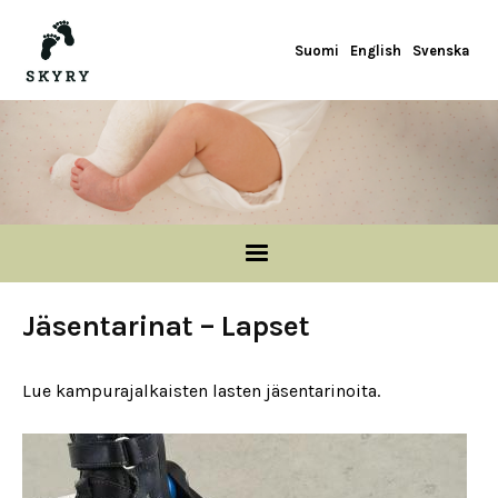
Hoppa till huvudinnehåll
Suomi
English
Svenska
Jäsentarinat – Lapset
Lue kampurajalkaisten lasten jäsentarinoita.