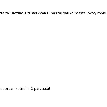
tteita
Tuetiimiä.fi-verkkokaupasta
! Valikoimasta löytyy monip
suoraan kotiisi 1
–3 päivässä!