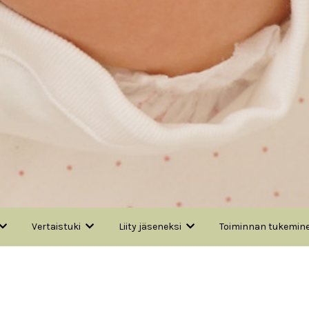
Vertaistuki
Liity jäseneksi
Toiminnan tukemin