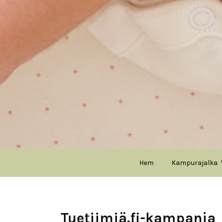
Hem
Kampurajalka
Tuetiimiä.fi-kampanja