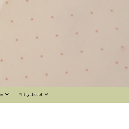
en
Yhteystiedot