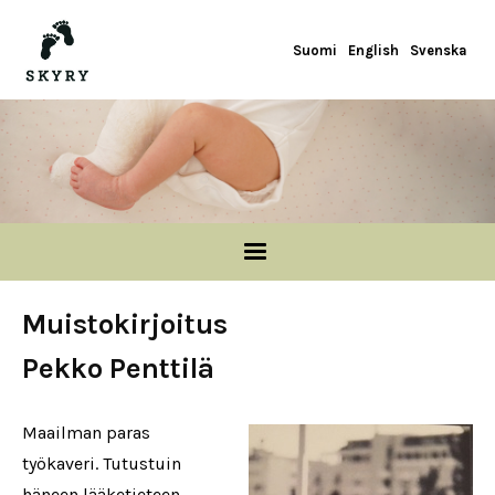
Hyppää pääsisältöön
Suomi
English
Svenska
Muistokirjoitus
Pekko Penttilä
Maailman paras
työkaveri. Tutustuin
häneen lääketieteen