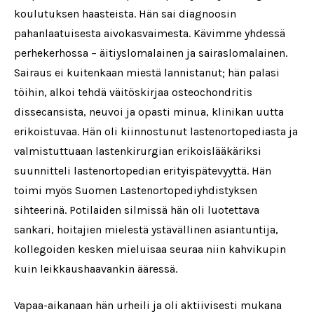
koulutuksen haasteista. Hän sai diagnoosin
pahanlaatuisesta aivokasvaimesta. Kävimme yhdessä
perhekerhossa – äitiyslomalainen ja sairaslomalainen.
Sairaus ei kuitenkaan miestä lannistanut; hän palasi
töihin, alkoi tehdä väitöskirjaa osteochondritis
dissecansista, neuvoi ja opasti minua, klinikan uutta
erikoistuvaa. Hän oli kiinnostunut lastenortopediasta ja
valmistuttuaan lastenkirurgian erikoislääkäriksi
suunnitteli lastenortopedian erityispätevyyttä. Hän
toimi myös Suomen Lastenortopediyhdistyksen
sihteerinä. Potilaiden silmissä hän oli luotettava
sankari, hoitajien mielestä ystävällinen asiantuntija,
kollegoiden kesken mieluisaa seuraa niin kahvikupin
kuin leikkaushaavankin ääressä.
Vapaa-aikanaan hän urheili ja oli aktiivisesti mukana