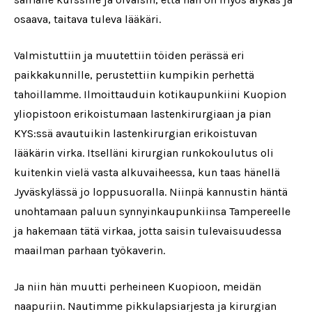
osaava, taitava tuleva lääkäri.
Valmistuttiin ja muutettiin töiden perässä eri
paikkakunnille, perustettiin kumpikin perhettä
tahoillamme. Ilmoittauduin kotikaupunkiini Kuopion
yliopistoon erikoistumaan lastenkirurgiaan ja pian
KYS:ssä avautuikin lastenkirurgian erikoistuvan
lääkärin virka. Itselläni kirurgian runkokoulutus oli
kuitenkin vielä vasta alkuvaiheessa, kun taas hänellä
Jyväskylässä jo loppusuoralla. Niinpä kannustin häntä
unohtamaan paluun synnyinkaupunkiinsa Tampereelle
ja hakemaan tätä virkaa, jotta saisin tulevaisuudessa
maailman parhaan työkaverin.
Ja niin hän muutti perheineen Kuopioon, meidän
naapuriin. Nautimme pikkulapsiarjesta ja kirurgian