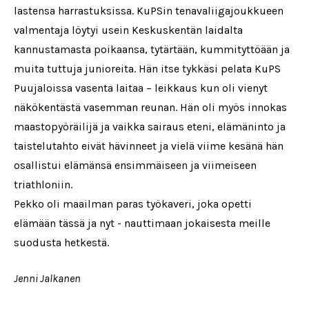
lastensa harrastuksissa. KuPSin tenavaliigajoukkueen
valmentaja löytyi usein Keskuskentän laidalta
kannustamasta poikaansa, tytärtään, kummityttöään ja
muita tuttuja junioreita. Hän itse tykkäsi pelata KuPS
Puujaloissa vasenta laitaa – leikkaus kun oli vienyt
näkökentästä vasemman reunan. Hän oli myös innokas
maastopyöräilijä ja vaikka sairaus eteni, elämäninto ja
taistelutahto eivät hävinneet ja vielä viime kesänä hän
osallistui elämänsä ensimmäiseen ja viimeiseen
triathloniin.
Pekko oli maailman paras työkaveri, joka opetti
elämään tässä ja nyt - nauttimaan jokaisesta meille
suodusta hetkestä.
Jenni Jalkanen