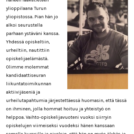
ylioppilaana Turun
yliopistossa. Pian hän jo
alkoi seurustella
parhaan ystäväni kanssa.
Yhdessä opiskeltiin,
urheiltiin, nautittiin
opiskelijaelämästä.
Olimme molemmat
kandidaattiseuran
liikuntatoimikunnan
aktiivijäseniä ja
urheilutapahtumia järjestettäessä huomasin, että tässä
on ihminen, jolla hommat hoituu ja yhteistyö on
helppoa. Vaihto-opiskelijavuoteni vuoksi siirryin
opiskelujen viimeiseksi vuodeksi hänen kanssaan
samalle kurssille ja oivalsin, että hän on myös älykäs ja