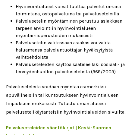
Hyvinvointialueet voivat tuottaa palvelut omana
toimintana, ostopalveluina tai palveluseteleillä
Palvelusetelin myöntäminen perustuu asiakkaan
tarpeen arviointiin hyvinvointialueen
myöntämisperusteiden mukaisesti
Palvelusetelin valitessaan asiakas voi valita
haluamansa palveluntuottajan hyväksytyistä
vaihtoehdoista
Palveluseteleiden käyttöä säätelee laki sosiaali- ja
terveydenhuollon palvelusetelistä (569/2009)
Palveluseteleitä voidaan myöntää esimerkiksi
apuvälineisiin tai kuntoutukseen hyvinvointialueen
linjauksien mukaisesti. Tutustu oman alueesi
palvelusetelikäytänteisiin hyvinvointialueiden sivuilta.
Palveluseteleiden sääntökirjat | Keski-Suomen