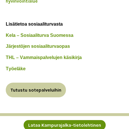
hyvinvointialue
Lisätietoa sosiaaliturvasta
Kela – Sosiaaliturva Suomessa
Järjestöjen sosiaaliturvaopas
THL – Vammaispalvelujen käsikirja
Työeläke
Tutustu sotepalveluihin
Lataa Kampurajalka-tietolehtinen