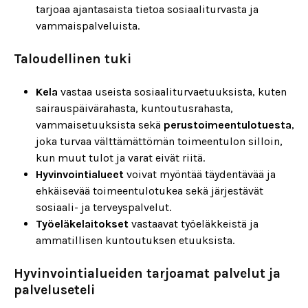
tarjoaa ajantasaista tietoa sosiaaliturvasta ja
vammaispalveluista.
Taloudellinen tuki
Kela
vastaa useista sosiaaliturvaetuuksista, kuten
sairauspäivärahasta, kuntoutusrahasta,
vammaisetuuksista sekä
perustoimeentulotuesta
,
joka turvaa välttämättömän toimeentulon silloin,
kun muut tulot ja varat eivät riitä.
Hyvinvointialueet
voivat myöntää täydentävää ja
ehkäisevää toimeentulotukea sekä järjestävät
sosiaali- ja terveyspalvelut.
Työeläkelaitokset
vastaavat työeläkkeistä ja
ammatillisen kuntoutuksen etuuksista.
Hyvinvointialueiden tarjoamat palvelut ja
palveluseteli