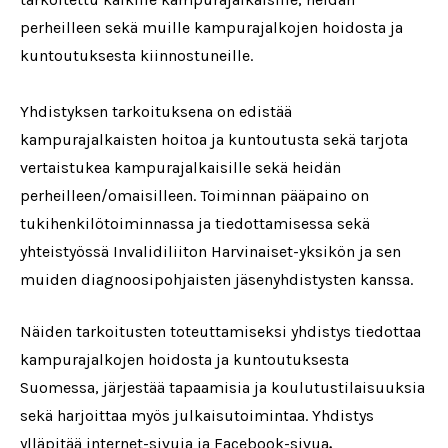
perheilleen sekä muille kampurajalkojen hoidosta ja
kuntoutuksesta kiinnostuneille.
Yhdistyksen tarkoituksena on edistää
kampurajalkaisten hoitoa ja kuntoutusta sekä tarjota
vertaistukea kampurajalkaisille sekä heidän
perheilleen/omaisilleen. Toiminnan pääpaino on
tukihenkilötoiminnassa ja tiedottamisessa sekä
yhteistyössä Invalidiliiton Harvinaiset-yksikön ja sen
muiden diagnoosipohjaisten jäsenyhdistysten kanssa.
Näiden tarkoitusten toteuttamiseksi yhdistys tiedottaa
kampurajalkojen hoidosta ja kuntoutuksesta
Suomessa, järjestää tapaamisia ja koulutustilaisuuksia
sekä harjoittaa myös julkaisutoimintaa. Yhdistys
ylläpitää internet-sivuja ja
Facebook-sivua
.