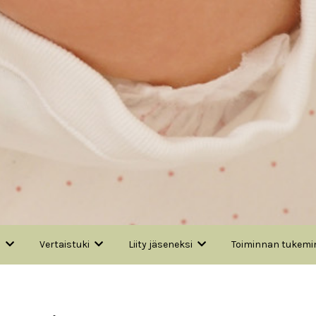
a
Vertaistuki
Liity jäseneksi
Toiminnan tukemi