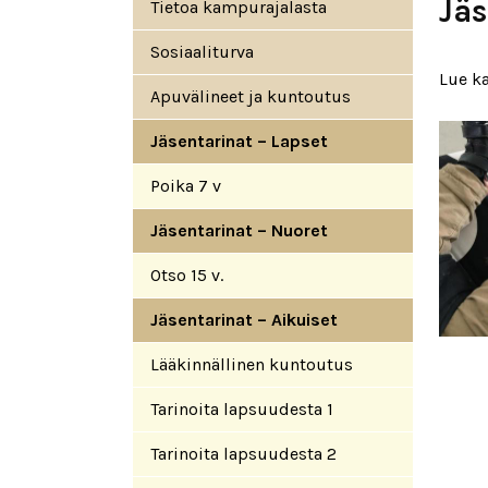
Päävalikko
Jäs
Tietoa kampurajalasta
Sosiaaliturva
Lue ka
Apuvälineet ja kuntoutus
Jäsentarinat – Lapset
Poika 7 v
Jäsentarinat – Nuoret
Otso 15 v.
Jäsentarinat – Aikuiset
Lääkinnällinen kuntoutus
Tarinoita lapsuudesta 1
Tarinoita lapsuudesta 2