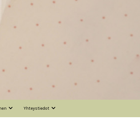
nen
Yhteystiedot