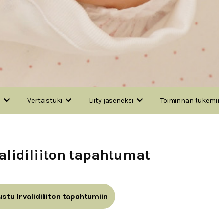
a
Vertaistuki
Liity jäseneksi
Toiminnan tukemi
alidiliiton tapahtumat
ustu Invalidiliiton tapahtumiin