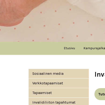
Etusivu
Kampurajalk
Päävalikko
Inv
Sosiaalinen media
Verkkotapaamiset
Tapaamiset
Tut
Invalidiliiton tapahtumat