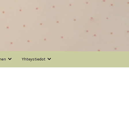
nen
Yhteystiedot