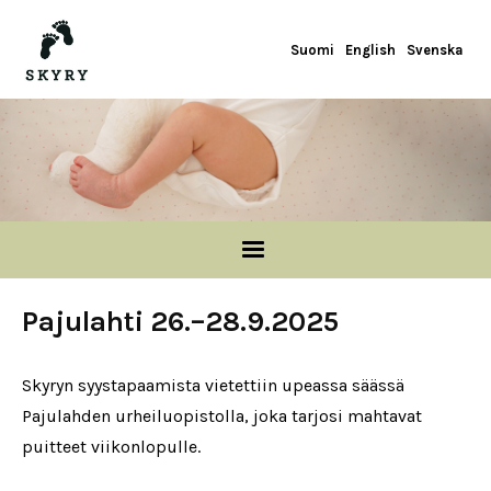
Hyppää pääsisältöön
Suomi
English
Svenska
Pajulahti 26.–28.9.2025
Skyryn syystapaamista vietettiin upeassa säässä
Pajulahden urheiluopistolla, joka tarjosi mahtavat
puitteet viikonlopulle.