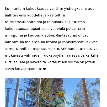
Sunnuntain kokouksessa valittiin yhdistykselle uusi
hallitus ensi vuodelle ja käsiteltiin
toimintasuunnitelma ja talousarvio. Aikuisten
kokoustaessa lapset pääsivät vielä pelaamaan
minigolfia ja kaupunkisotaa. Rantasaunat olivat
lämpiminä molempina iltoina ja rohkeimmat kävivät
aamu-uinnilla ilman saunaakin. Arkihuolet unohtuivat
mukavasti valmiiden ruokapöytien ääressä. Ja kaikille
riitti seuraa ja kavereita. Vertaistuen voima on jotain
aivan korvaamatonta. ❤️