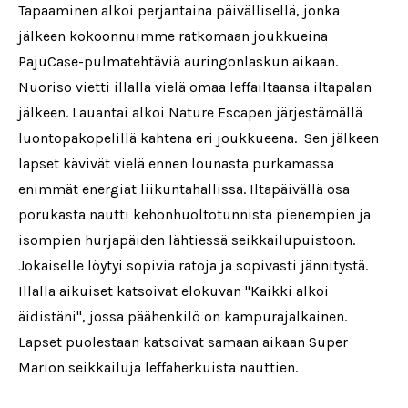
Tapaaminen alkoi perjantaina päivällisellä, jonka
jälkeen kokoonnuimme ratkomaan joukkueina
PajuCase-pulmatehtäviä auringonlaskun aikaan.
Nuoriso vietti illalla vielä omaa leffailtaansa iltapalan
jälkeen. Lauantai alkoi Nature Escapen järjestämällä
luontopakopelillä kahtena eri joukkueena. Sen jälkeen
lapset kävivät vielä ennen lounasta purkamassa
enimmät energiat liikuntahallissa. Iltapäivällä osa
porukasta nautti kehonhuoltotunnista pienempien ja
isompien hurjapäiden lähtiessä seikkailupuistoon.
Jokaiselle löytyi sopivia ratoja ja sopivasti jännitystä.
Illalla aikuiset katsoivat elokuvan "Kaikki alkoi
äidistäni", jossa päähenkilö on kampurajalkainen.
Lapset puolestaan katsoivat samaan aikaan Super
Marion seikkailuja leffaherkuista nauttien.